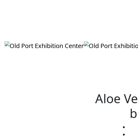
Aloe V
b