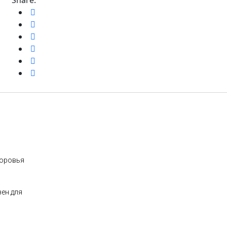
доровья
зен для