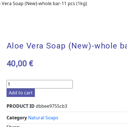
e Vera Soap (New)-whole bar-11 pcs (1kg)
Aloe Vera Soap (New)-whole ba
40,00
€
Add to cart
PRODUCT ID
dbbee9755cb3
Category
Natural Soaps
Share: