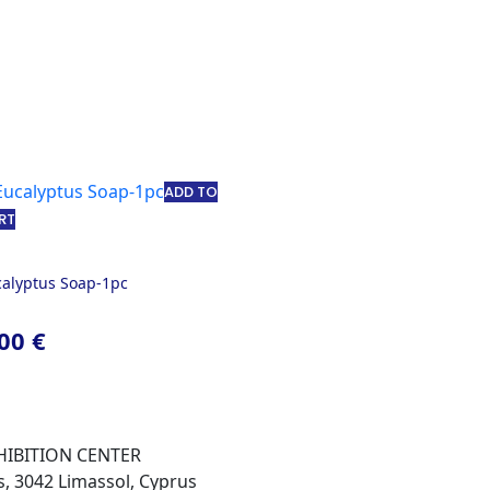
ADD TO
RT
alyptus Soap-1pc
,00
€
HIBITION CENTER
s, 3042 Limassol, Cyprus