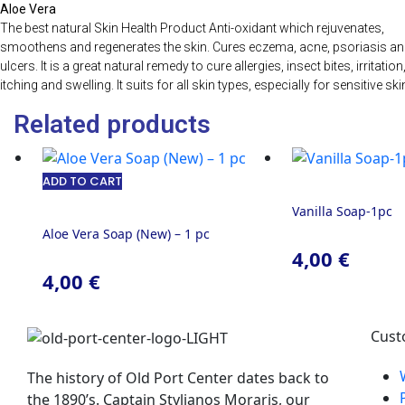
Aloe Vera
The best natural Skin Health Product Anti-oxidant which rejuvenates,
smoothens and regenerates the skin. Cures eczema, acne, psoriasis an
ulcers. It is a great natural remedy to cure allergies, insect bites, irritation
itching and swelling. It suits for all skin types, especially for sensitive ski
Related products
ADD TO CART
Vanilla Soap-1pc
Aloe Vera Soap (New) – 1 pc
4,00
€
4,00
€
Cust
The history of Old Port Center dates back to
the 1890’s. Captain Stylianos Moraris, our