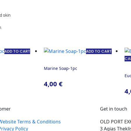
d skin
,
n.
ADD TO CART
ADD TO CART
CA
Marine Soap-1pc
Euc
4,00
€
4
omer
Get in touch
Website Terms & Conditions
OLD PORT EX
Privacy Policy
3 Agias Thekli