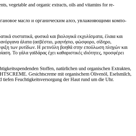
vegetable and organic extracts, oils and vitamins for re-
новое масло и органическим алоэ, увлажняющими компо-
ά συστατικά, φυσικά και βιολογικά εκχυλίσματα, έλαια και
E) ανόργανα άλατα (ασβέστιο, μαγνήσιο, φώσφορο, σίδηρο,
σύσφιξη των ρυτίδων. Η ρετινόλη βοηθά στην επούλωση πληγών και
αση. Το γάλα γαϊδάρας έχει καθαριστικές ιδιότητες, προσφέρει
eitsspendenden Stoffen, natürlichen und organischen Extrakten,
HTSCREME. Gesichtscreme mit organischem Olivenöl, Eselsmilch,
d tiefen Feuchtigkeitsversorgung der Haut rund um die Uhr.