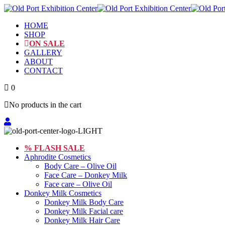
HOME
SHOP
ON SALE
GALLERY
ABOUT
CONTACT
0
No products in the cart
Toggle
Close
Menu
Menu
% FLASH SALE
Aphrodite Cosmetics
Body Care – Olive Oil
Face Care – Donkey Milk
Face care – Olive Oil
Donkey Milk Cosmetics
Donkey Milk Body Care
Donkey Milk Facial care
Donkey Milk Hair Care