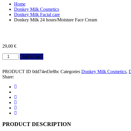
Home
Donkey Milk Cosmetics
Donkey Milk Facial care
Donkey Milk 24 hours/Moisture Face Cream
29,00
€
Donkey
Add to cart
Milk
24
hours/Moisture
PRODUCT ID
0dd74ed3e8bc
Categories
Donkey Milk Cosmetics
,
D
Face
Share:
Cream
Social
quantity
Social
Share
Share
Social
Share
Social
Share
Social
Share
Social
Share
PRODUCT DESCRIPTION