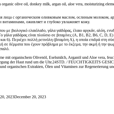
ive oil, donkey milk, argan oil, aloe vera, moisturizing elements, 
 с органическим оливковым маслом, ослиным молоком, арга
 витаминами, оживляет и глубоко увлажняет кожу.
λογικό ελαιόλαδο, γάλα γαϊδάρας, έλαιο αργκάν, αλόη, ενυδατικ
Το γάλα γαϊδάρας είναι πλούσιο σε βιταμίνες (Α, Β1, Β2, Β6, C, D, 
και 6). Περιέχει πολλή ρετινόλη (βιταμίνη Α), η οποία επιδρά στη 
κή σε δέρματα που έχουν πρόβλημα με το έκζεμα, την ακμή ή την ψωρί
απαλό.
ganischem Olivenöl, Eselsmilch, Arganöl und Aloe vera, feuchtigk
versorgung der Haut rund um die Uhr.24STD. / FEUCHTIGKEITS GESIC
n und organischen Extrakten, Ölen und Vitaminen zur Regenerierung un
20, 2023
December 20, 2023