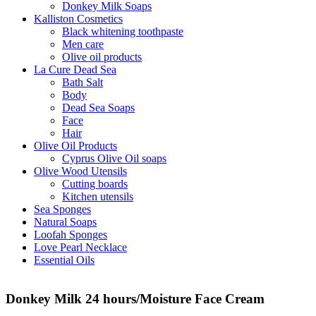
Donkey Milk Soaps
Kalliston Cosmetics
Black whitening toothpaste
Men care
Olive oil products
La Cure Dead Sea
Bath Salt
Body
Dead Sea Soaps
Face
Hair
Olive Oil Products
Cyprus Olive Oil soaps
Olive Wood Utensils
Cutting boards
Kitchen utensils
Sea Sponges
Natural Soaps
Loofah Sponges
Love Pearl Necklace
Essential Oils
Donkey Milk 24 hours/Moisture Face Cream