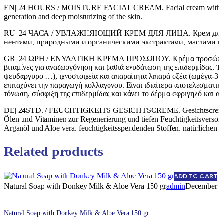
EN| 24 HOURS / MOISTURE FACIAL CREAM. Facial cream with organic ol
generation and deep moisturizing of the skin.
RU| 24 ЧАСА / УВЛАЖНЯЮЩИЙ КРЕМ ДЛЯ ЛИЦА. Крем для лица
нентами, природными и органическими экстрактами, маслами и
GR| 24 ΩΡΗ / ΕΝΥΔΑΤΙΚΗ ΚΡΕΜΑ ΠΡΟΣΩΠΟΥ. Κρέμα προσώπου με βιο
βιταμίνες για αναζωογόνηση και βαθιά ενυδάτωση της επιδερμίδας. 
ψευδάργυρο …), ιχνοστοιχεία και απαραίτητα λιπαρά οξέα (ωμέγα-3 
επιταχύνει την παραγωγή κολλαγόνου. Είναι ιδιαίτερα αποτελεσματι
τόνωση, σύσφιξη της επιδερμίδας και κάνει το δέρμα σφριγηλό και 
DE| 24STD. / FEUCHTIGKEITS GESICHTSCREME. Gesichtscreme mit or
Ölen und Vitaminen zur Regenerierung und tiefen Feuchtigkeits
Arganöl und Aloe vera, feuchtigkeitsspendenden Stoffen, natürliche
Related products
ADD TO CART
Natural Soap with Donkey Milk & Aloe Vera 150 gr
admin
December 
Natural Soap with Donkey Milk & Aloe Vera 150 gr